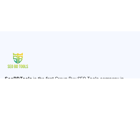
SeoBDTools
is the first Group Buy SEO Tools company in
Bangladesh established in 2024. We are providing the most
usable SEO Tools where you can find all of your SEO, Graphics,
Content, Amazon, and Marketing Solutions.
+8801910660646
seobdtools.online@gmail.com