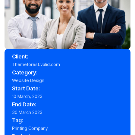
Client:
Themeforest.valid.com
Category:
Website Design
Start Date:
10 March, 2023
End Date:
30 March 2023
Tag:
Printing Company